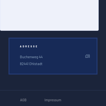
wp@schapri.de
+49 (0) 88 41 - 76 71
ADRESSE
Buchenweg 44
82441 Ohlstadt
AGB
Impressum